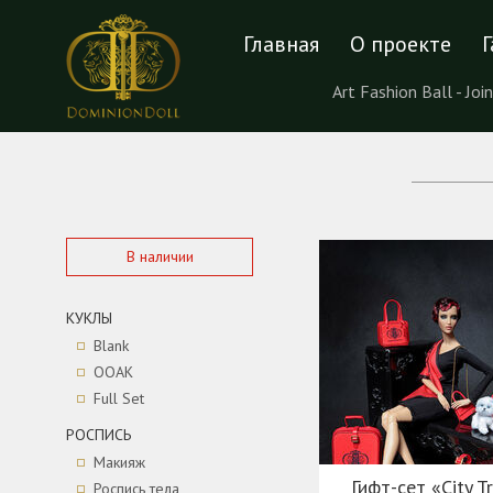
Главная
О проекте
Г
Art Fashion Ball - Jo
В наличии
КУКЛЫ
Blank
OOAK
Full Set
РОСПИСЬ
Макияж
Гифт-сет «City T
Роспись тела