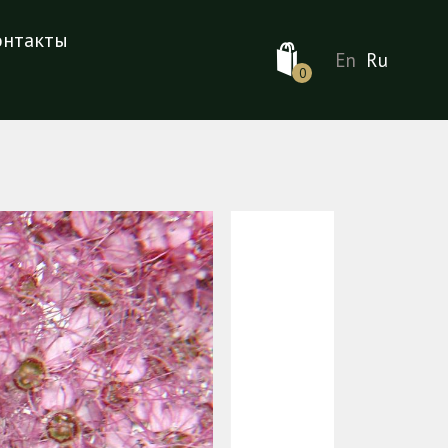
онтакты
En
Ru
0